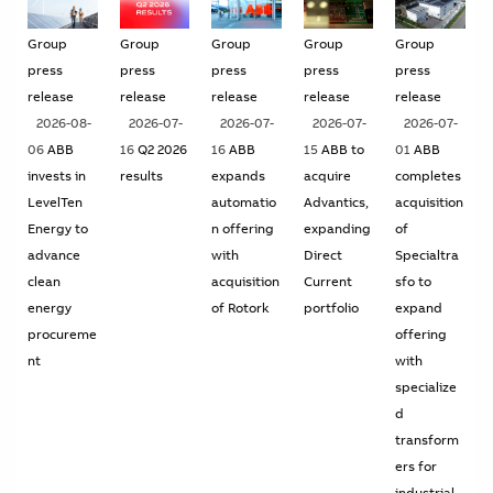
Group
Group
Group
Group
Group
press
press
press
press
press
release
release
release
release
release
2026-08-
2026-07-
2026-07-
2026-07-
2026-07-
06
ABB
16
Q2 2026
16
ABB
15
ABB to
01
ABB
invests in
results
expands
acquire
completes
LevelTen
automatio
Advantics,
acquisition
Energy to
n offering
expanding
of
advance
with
Direct
Specialtra
clean
acquisition
Current
sfo to
energy
of Rotork
portfolio
expand
procureme
offering
nt
with
specialize
d
transform
ers for
industrial