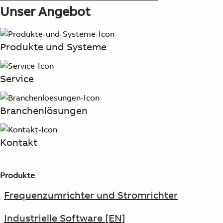
Products
Unser Angebot
See more products
Shopping list preview
Produkte und Systeme
0
Service
Branchenlösungen
Kontakt
Produkte
Frequenzumrichter und Stromrichter
Industrielle Software [EN]