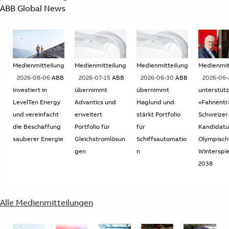
ABB Global News
Medienmitteilung
Medienmitteilung
Medienmitteilung
Medienmit
2026-08-06
ABB
2026-07-15
ABB
2026-06-30
ABB
2026-06
investiert in
übernimmt
übernimmt
unterstütz
LevelTen Energy
Advantics und
Høglund und
«Fahnentr
und vereinfacht
erweitert
stärkt Portfolio
Schweizer
die Beschaffung
Portfolio für
für
Kandidatu
sauberer Energie
Gleichstromlösun
Schiffsautomatio
Olympisch
gen
n
Winterspie
2038
Alle Medienmitteilungen