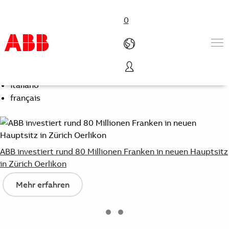
0
Select Language
Deutsch (Schweiz)
Produkte und Leistungen
italiano
Branchenlösungen
français
Service
Karriere
Über uns
Kontakt
ABB investiert rund 80 Millionen Franken in neuen Hauptsitz
in Zürich Oerlikon
Mehr erfahren