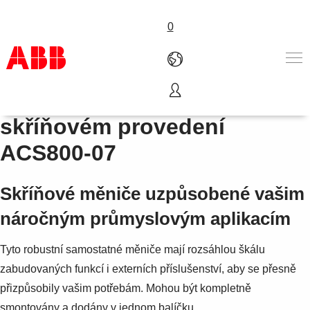
0
Samostatné měniče ve
Produkty
skříňovém provedení
Nabídka A-Z
ACS800-07
Služby
O nás
Where to buy
Skříňové měniče uzpůsobené vašim
Kontakt
náročným průmyslovým aplikacím
Kariéra
Tyto robustní samostatné měniče mají rozsáhlou škálu
zabudovaných funkcí i externích příslušenství, aby se přesně
přizpůsobily vašim potřebám. Mohou být kompletně
smontovány a dodány v jednom balíčku.