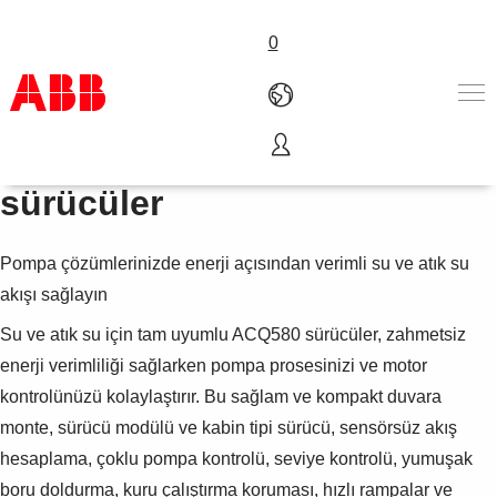
0
ACQ580 - su ve atık su için
Ürünler ve Çözümler
sürücüler
Endüstriler
Servis
Pompa çözümlerinizde enerji açısından verimli su ve atık su
Hakkımızda
Satış noktaları
akışı sağlayın
Bize ulaşın
Su ve atık su için tam uyumlu ACQ580 sürücüler, zahmetsiz
Kariyer
enerji verimliliği sağlarken pompa prosesinizi ve motor
kontrolünüzü kolaylaştırır. Bu sağlam ve kompakt duvara
monte, sürücü modülü ve kabin tipi sürücü, sensörsüz akış
hesaplama, çoklu pompa kontrolü, seviye kontrolü, yumuşak
boru doldurma, kuru çalıştırma koruması, hızlı rampalar ve