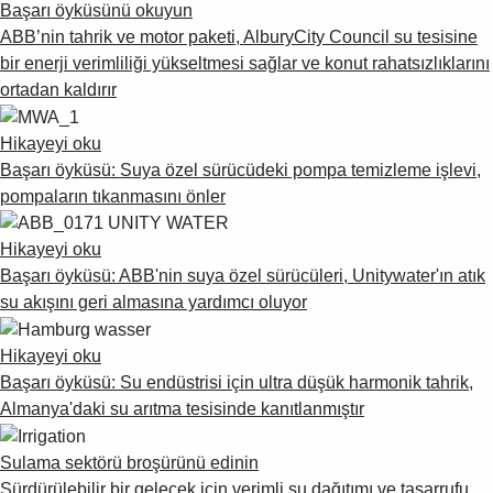
Başarı öyküsünü okuyun
ABB’nin tahrik ve motor paketi, AlburyCity Council su tesisine
bir enerji verimliliği yükseltmesi sağlar ve konut rahatsızlıklarını
ortadan kaldırır
Hikayeyi oku
Başarı öyküsü: Suya özel sürücüdeki pompa temizleme işlevi,
pompaların tıkanmasını önler
Hikayeyi oku
Başarı öyküsü: ABB'nin suya özel sürücüleri, Unitywater'ın atık
su akışını geri almasına yardımcı oluyor
Hikayeyi oku
Başarı öyküsü: Su endüstrisi için ultra düşük harmonik tahrik,
Almanya'daki su arıtma tesisinde kanıtlanmıştır
Sulama sektörü broşürünü edinin
Sürdürülebilir bir gelecek için verimli su dağıtımı ve tasarrufu