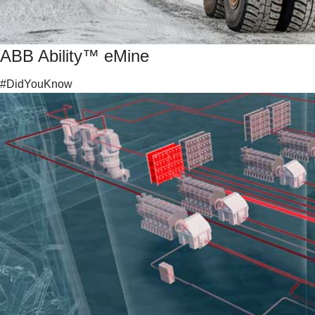
ABB Ability™ eMine
#DidYouKnow