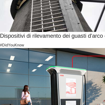
Dispositivi di rilevamento dei guasti d'arco 
#DidYouKnow