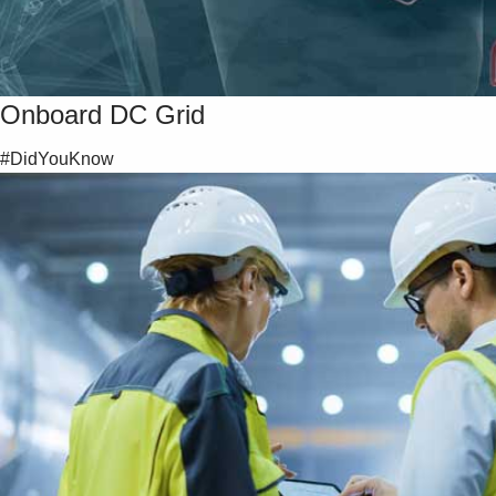
Onboard DC Grid
#DidYouKnow