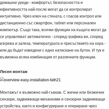
Suggestions
домашни уреди - комфортът, безопасността и
Products
ефективността най-после могат да се контролират
See more products
интуитивно. Чрез ключ на стената, с гласов контрол или
Shopping list preview
дистанционно със смартфон, таблет или персонален
0
компютър. Също така, всички функции на къщата могат да
се управляват автоматично - според графика ви, според
изгрева и залеза, температурата и присъствието на хора -
или да бъдат изведени с едно натискане на бутон. И тук е
възможна всяка комбинация от различните функции.
Лесен монтаж
Монтажът е възможно най-гъвкав. С жични или безжични
сензори, задвижващи механизми и сензорни задвижващи
устройства, както и конфигуриране и опериране чрез