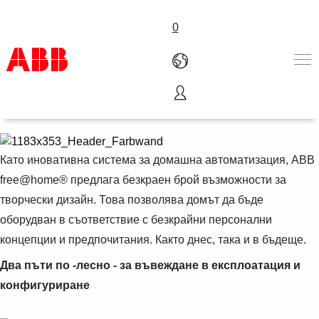
0
Общ преглед
Products & Solutions
Industries
Services
Като иновативна система за домашна автоматизация, ABB
About us
free@home® предлага безкраен брой възможности за
Where to buy
творчески дизайн. Това позволява домът да бъде
Contact us
оборудван в съответствие с безкрайни персонални
Careers
концепции и предпочитания. Както днес, така и в бъдеще.
Два пъти по -лесно - за въвеждане в експлоатация и
конфигуриране