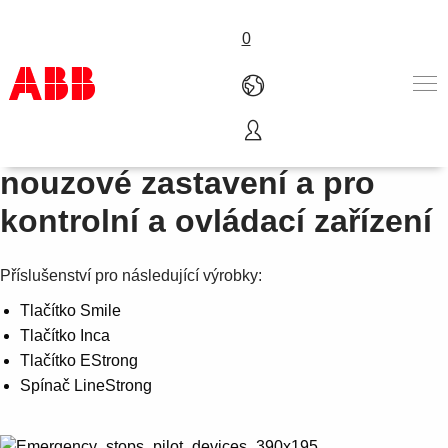
0
Příslušenství k zařízení pro
Produkty
nouzové zastavení a pro
Nabídka A-Z
kontrolní a ovládací zařízení
Služby
O nás
Where to buy
Příslušenství pro následující výrobky:
Kontakt
Tlačítko Smile
Kariéra
Tlačítko Inca
Tlačítko EStrong
Spínač LineStrong