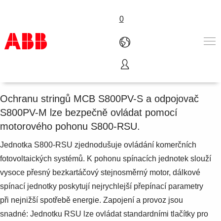
0
Motorový pohon S800-RSU
Produkty
Nabídka A-Z
Ochranu stringů MCB S800PV-S a odpojovač
Služby
S800PV-M lze bezpečně ovládat pomocí
O nás
motorového pohonu S800-RSU.
Where to buy
Kontakt
Jednotka S800-RSU zjednodušuje ovládání komerčních
Kariéra
fotovoltaických systémů. K pohonu spínacích jednotek slouží
vysoce přesný bezkartáčový stejnosměrný motor, dálkové
spínací jednotky poskytují nejrychlejší přepínací parametry
při nejnižší spotřebě energie. Zapojení a provoz jsou
snadné: Jednotku RSU lze ovládat standardními tlačítky pro