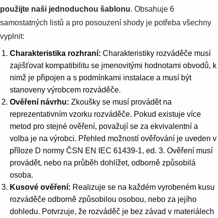
použijte naši jednoduchou šablonu
. Obsahuje 6
samostatných listů a pro posouzení shody je potřeba všechny
vyplnit:
Charakteristika rozhraní:
Charakteristiky rozváděče musí
zajišťovat kompatibilitu se jmenovitými hodnotami obvodů, k
nimž je připojen a s podmínkami instalace a musí být
stanoveny výrobcem rozváděče.
Ověření návrhu:
Zkoušky se musí provádět na
reprezentativním vzorku rozváděče. Pokud existuje více
metod pro stejné ověření, považují se za ekvivalentní a
volba je na výrobci. Přehled možností ověřování je uveden v
příloze D normy ČSN EN IEC 61439-1, ed. 3. Ověření musí
provádět, nebo na průběh dohlížet, odborně způsobilá
osoba.
Kusové ověření:
Realizuje se na každém vyrobeném kusu
rozváděče odborně způsobilou osobou, nebo za jejího
dohledu. Potvrzuje, že rozváděč je bez závad v materiálech