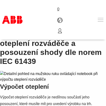
0
Nástroje pro výpočet
Produkty
oteplení rozváděče a
Nabídka A-Z
posouzení shody dle norem
Služby
O nás
IEC 61439
Where to buy
Kontakt
Kariéra
Výpočet oteplení
Výpočet oteplení rozváděče je nedílnou součástí jeho
posouzení, které musíte mít pro uvedení výrobku na trh.