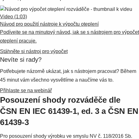
Suggestions
Products
Video (1:03)
See more products
Návod pro použití nástroje k výpočtu oteplení
Shopping list preview
Podívejte se na minutový návod, jak se s nástrojem pro výpočet
0
oteplení pracuje.
Stáhněte si nástroj pro výpočet
Nevíte si rady?
Potřebujete názorně ukázat, jak s nástrojem pracovat? Během
45 minut vám všechno vysvětlíme a naučíme vás to.
Přihlaste se na webinář
Posouzení shody rozváděče dle
ČSN EN IEC 61439-1, ed. 3 a ČSN EN
61439-3
Pro posouzení shody výrobku ve smyslu NV č. 118/2016 Sb.