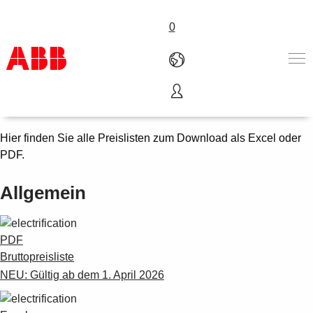
0
Preislisten
Produkte und Leistungen
Branchenlösungen
Hier finden Sie alle Preislisten zum Download als Excel oder
Service
PDF.
Über uns
Where to buy
Allgemein
Contact us
Karriere
PDF
Bruttopreisliste
NEU: Gültig ab dem 1. April 2026