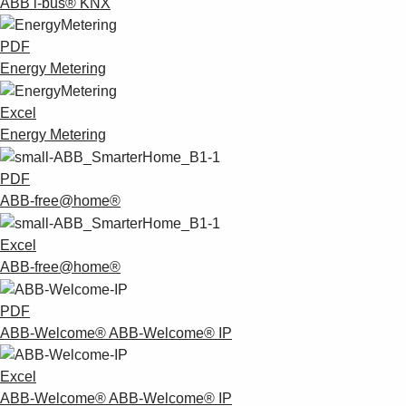
ABB i-bus® KNX
Suggestions
Products
PDF
See more products
Energy Metering
Shopping list preview
0
Excel
Energy Metering
PDF
ABB-free@home®
Excel
ABB-free@home®
PDF
ABB-Welcome® ABB-Welcome® IP
Excel
ABB-Welcome® ABB-Welcome® IP