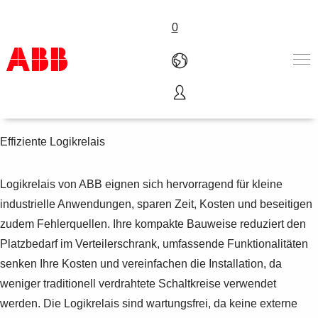
0
Logikrelais
Produkte und Leistungen
Branchenlösungen
Effiziente Logikrelais
Service
Über uns
Logikrelais von ABB eignen sich hervorragend für kleine
Where to buy
industrielle Anwendungen, sparen Zeit, Kosten und beseitigen
Contact us
Karriere
zudem Fehlerquellen. Ihre kompakte Bauweise reduziert den
Platzbedarf im Verteilerschrank, umfassende Funktionalitäten
senken Ihre Kosten und vereinfachen die Installation, da
weniger traditionell verdrahtete Schaltkreise verwendet
werden. Die Logikrelais sind wartungsfrei, da keine externe