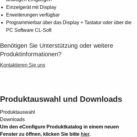
Suggestions
Einzelgerät mit Display
Products
Erweiterungen verfügbar
See more products
Programmierbar über das Display + Tastatur oder über die
Shopping list preview
PC Software CL-Soft
0
Benötigen Sie Unterstützung oder weitere
Produktinformationen?
Kontaktieren Sie uns
Produktauswahl und Downloads
Produktauswahl
Downloads
Um den eConfigure Produktkatalog in einem neuen
Fenster zu öffnen, klicken Sie bitte
hier
.