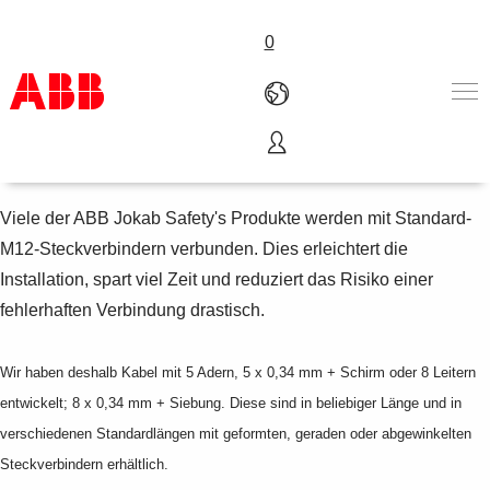
0
Kabel und Steckverbinder
Produkte und Leistungen
Branchenlösungen
Viele der ABB Jokab Safety's Produkte werden mit Standard-
Service
M12-Steckverbindern verbunden. Dies erleichtert die
Über uns
Installation, spart viel Zeit und reduziert das Risiko einer
Where to buy
fehlerhaften Verbindung drastisch.
Contact us
Karriere
Wir haben deshalb Kabel mit 5 Adern, 5 x 0,34 mm + Schirm oder 8 Leitern
entwickelt; 8 x 0,34 mm + Siebung. Diese sind in beliebiger Länge und in
verschiedenen Standardlängen mit geformten, geraden oder abgewinkelten
Steckverbindern erhältlich.