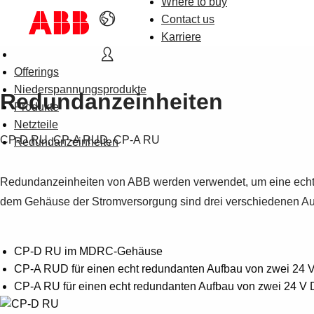
Where to buy
Contact us
Karriere
Offerings
Niederspannungsprodukte
Redundanzeinheiten
Produkte
Netzteile
CP-D RU, CP-A RUD, CP-A RU
Redundanzeinheiten
Redundanzeinheiten von ABB werden verwendet, um eine echte 
dem Gehäuse der Stromversorgung sind drei verschiedenen Au
CP-D RU im MDRC-Gehäuse
CP-A RUD für einen echt redundanten Aufbau von zwei 24 V
CP-A RU für einen echt redundanten Aufbau von zwei 24 V 