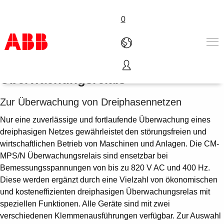
0
Single- / multifunktionale
Überwachungsrelais
Produkte und Leistungen
Branchenlösungen
Zur Überwachung von Dreiphasennetzen
Service
Über uns
Nur eine zuverlässige und fortlaufende Überwachung eines
dreiphasigen Netzes gewährleistet den störungsfreien und
Vertriebspartner finden
wirtschaftlichen Betrieb von Maschinen und Anlagen. Die CM-
Kontakt
MPS/N Überwachungsrelais sind ensetzbar bei
Karriere
Bemessungsspannungen von bis zu 820 V AC und 400 Hz.
Diese werden ergänzt durch eine Vielzahl von ökonomischen
und kosteneffizienten dreiphasigen Überwachungsrelas mit
speziellen Funktionen. Alle Geräte sind mit zwei
verschiedenen Klemmenausführungen verfügbar. Zur Auswahl