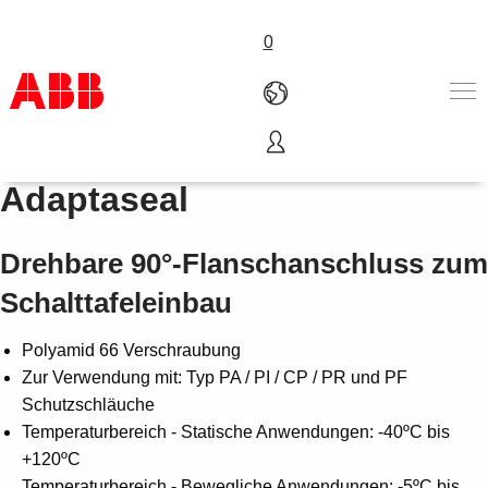
0
Typ FLC90/FL90 –
Produkte und Leistungen
Adaptaseal
Branchenlösungen
Service
Drehbare 90°-Flanschanschluss zum
Über uns
Vertriebspartner finden
Schalttafeleinbau
Kontakt
Karriere
Polyamid 66 Verschraubung
Zur Verwendung mit: Typ PA / PI / CP / PR und PF
Schutzschläuche
Temperaturbereich - Statische Anwendungen: -40ºC bis
+120ºC
Temperaturbereich - Bewegliche Anwendungen: -5ºC bis