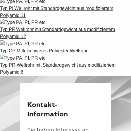
Suggestions
Typ PI Wellrohr mit Standardgewicht aus modifiziertem
Products
Polyamid 11
See more products
Shopping list preview
Typ PF Wellrohr mit Standardgewicht aus modifiziertem
0
Polyamid 12
Typ CP Mittelschweres Polyester-Wellrohr
Typ PR Wellrohr mit Standardgewicht aus modifiziertem
Polyamid 6
Kontakt-
Information
Sie haben Interesse an