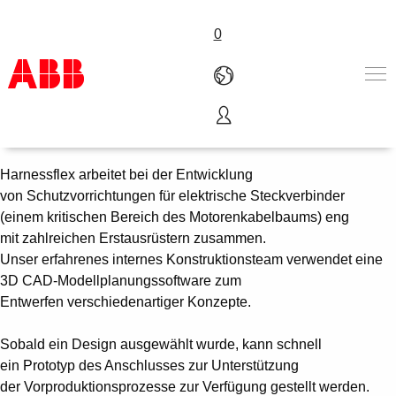
0
Anschlüsse
Produkte und Leistungen
Branchenlösungen
Harnessflex arbeitet bei der Entwicklung
Service
von Schutzvorrichtungen für elektrische Steckverbinder
Über uns
(einem kritischen Bereich des Motorenkabelbaums) eng
Vertriebspartner finden
mit zahlreichen Erstausrüstern zusammen.
Kontakt
Unser erfahrenes internes Konstruktionsteam verwendet eine
Karriere
3D CAD-Modellplanungssoftware zum
Entwerfen verschiedenartiger Konzepte.
Sobald ein Design ausgewählt wurde, kann schnell
ein Prototyp des Anschlusses zur Unterstützung
der Vorproduktionsprozesse zur Verfügung gestellt werden.