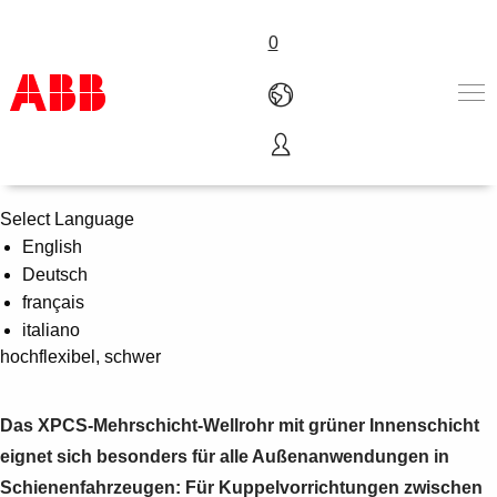
0
XPCS Mehrschicht-Wellrohr
Produkte und Leistungen
Branchenlösungen
Select Language
Service
English
Über uns
Deutsch
Vertriebspartner finden
français
Kontakt
italiano
Karriere
hochflexibel, schwer
Das XPCS-Mehrschicht-Wellrohr mit grüner Innenschicht
eignet sich besonders für alle Außenanwendungen in
Schienenfahrzeugen: Für Kuppelvorrichtungen zwischen