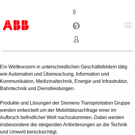
0
SIEMENS
Produkte und Leistungen
Branchenlösungen
Service
Ein Weltkonzern in unterschiedlichen Geschäftsfeldern tätig
Über uns
wie Automation und Überwachung, Information und
Vertriebspartner finden
Kommunikation, Medizinaltechnik, Energie und Infrastruktur,
Kontakt
Bahntechnik und Dienstleistungen.
Karriere
Produkte und Lösungen der Siemens Transprortation Gruppe
werden entwickelt um der Mobilitätsnachfrage einer im
Aufbruch befindlicher Welt nachzukommen. Dabei werden
insbesondere die steigenden Anforderungen an die Technik
und Umwelt berücksichtigt.