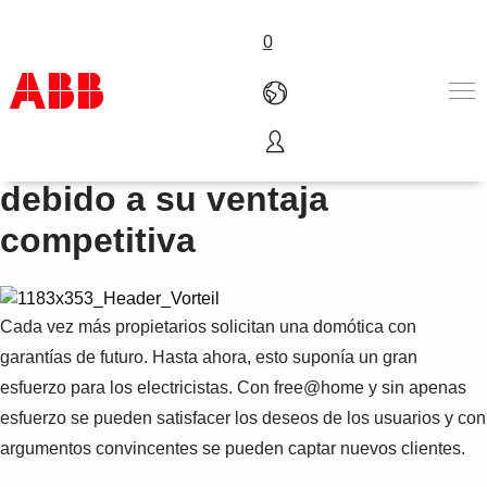
0
Sencillamente un éxito
Productos & Soluciones
debido a su ventaja
Industrias
competitiva
Servicios
Sobre ABB
Dónde comprar
Contáctanos
Cada vez más propietarios solicitan una domótica con
Carreras
garantías de futuro. Hasta ahora, esto suponía un gran
esfuerzo para los electricistas. Con free@home y sin apenas
esfuerzo se pueden satisfacer los deseos de los usuarios y con
argumentos convincentes se pueden captar nuevos clientes.