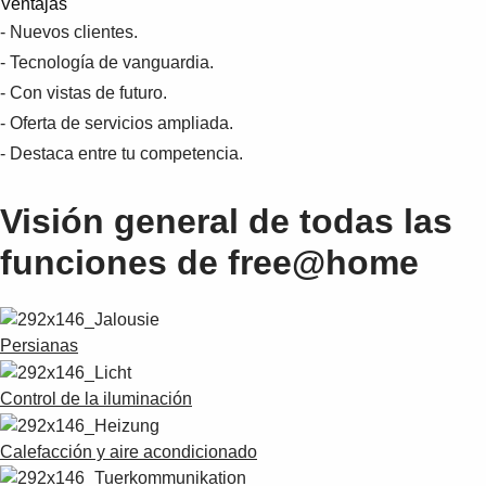
Ventajas
Suggestions
- Nuevos clientes.
Products
See more products
- Tecnología de vanguardia.
Shopping list preview
- Con vistas de futuro.
- Oferta de servicios ampliada.
0
- Destaca entre tu competencia.
Visión general de todas las
funciones de free@home
Persianas
Control de la iluminación
Calefacción y aire acondicionado