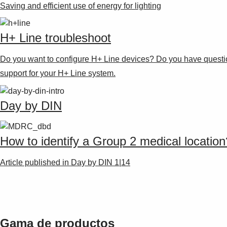
Saving and efficient use of energy for lighting
H+ Line troubleshoot
Do you want to configure H+ Line devices? Do you have questions
support for your H+ Line system.
Day by DIN
How to identify a Group 2 medical location
Article published in Day by DIN 1|14
Gama de productos