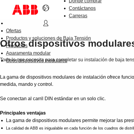
Dónde comprar
Contáctanos
Carreras
Ofertas
Productos y soluciones de Baja Tensión
Otros dispositivos modulare
Productos
Aparamenta modular
Todo lo que necesita para completar su instalación de baja ten
Otros dispositivos modulares
La gama de dispositivos modulares de instalación ofrece funcio
medida, mando y control.
Se conectan al carril DIN estándar en un solo clic.
Principales ventajas
La gama de dispositivos modulares permite mejorar las prest
La calidad de ABB es inigualable en cada función de los cuadros de distri