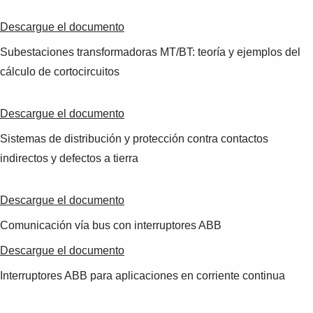
Suggestions
Products
Descargue el documento
See more products
Subestaciones transformadoras MT/BT: teoría y ejemplos del
Shopping list preview
cálculo de cortocircuitos
0
Descargue el documento
Sistemas de distribución y protección contra contactos
indirectos y defectos a tierra
Descargue el documento
Comunicación vía bus con interruptores ABB
Descargue el documento
Interruptores ABB para aplicaciones en corriente continua