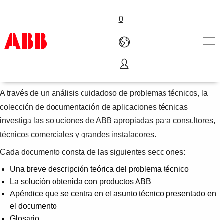
0
Cuadernos de aplicaciones técnicas
Productos & Soluciones
Industrias
A través de un análisis cuidadoso de problemas técnicos, la
Servicios
colección de documentación de aplicaciones técnicas
Sobre ABB
investiga las soluciones de ABB apropiadas para consultores,
Dónde comprar
técnicos comerciales y grandes instaladores.
Contáctanos
Cada documento consta de las siguientes secciones:
Carreras
Una breve descripción teórica del problema técnico
La solución obtenida con productos ABB
Apéndice que se centra en el asunto técnico presentado en
el documento
Glosario