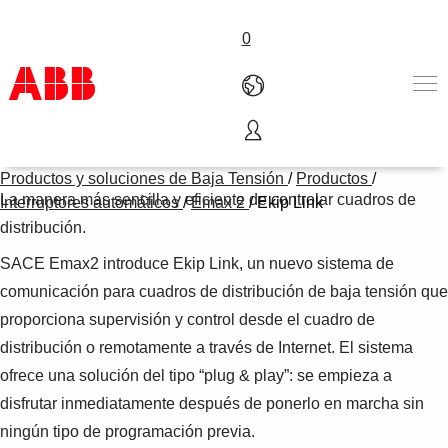
0
Ekip Link
Productos & Soluciones
Productos y soluciones de Baja Tensión
/
Productos
/
Industrias
La manera más sencilla y eficiente de controlar cuadros de
Interruptores automáticos
/
Emax 2
/
Ekip Link
Servicios
distribución.
Sobre ABB
SACE Emax2 introduce Ekip Link, un nuevo sistema de
Dónde comprar
Contáctanos
comunicación para cuadros de distribución de baja tensión que
Carreras
proporciona supervisión y control desde el cuadro de
distribución o remotamente a través de Internet. El sistema
ofrece una solución del tipo “plug & play”: se empieza a
disfrutar inmediatamente después de ponerlo en marcha sin
ningún tipo de programación previa.