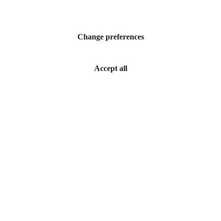
Change preferences
Accept all
Folleto de imagen
Una nueva generación de interruptores automáticos
inteligentes, diseñados para garantizar la seguridad, la
continuidad y el control.