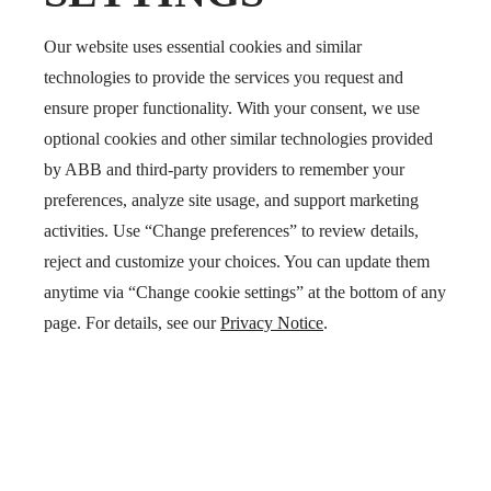
Our website uses essential cookies and similar
Ciberseguridad
technologies to provide the services you request and
Consciente de la importancia de la seguridad en
ensure proper functionality. With your consent, we use
los sistemas eléctricos modernos, Emax 3 ofrece
optional cookies and other similar technologies provided
capas adicionales de protección para garantizar
by ABB and third-party providers to remember your
la continuidad del servicio:
preferences, analyze site usage, and support marketing
Nivel de seguridad 2 según IEC 62443-4-2
activities. Use “Change preferences” to review details,
Protección de acceso mejorada
reject and customize your choices. You can update them
anytime via “Change cookie settings” at the bottom of any
page. For details, see our
Privacy Notice
.
Protección ampliada
SACE Emax 3 amplía el alcance de protección de
los interruptores automáticos, superando a las
generaciones anteriores: