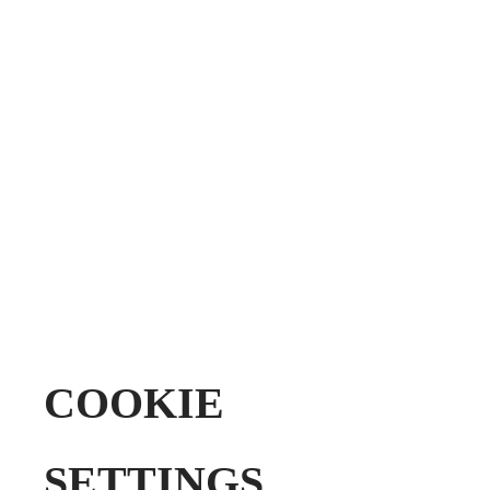
Administración de energía
SACE Emax 3 presenta un enfoque innovador y
flexible impulsado por inteligencia distribuida en
varios dispositivos, eliminando la necesidad de
controladores externos para diseñar y gestionar
de manera eficaz sistemas de distribución
complejos de múltiples fuentes.
COOKIE
SETTINGS