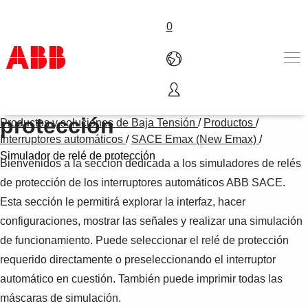
0
Simulador de relé de
Productos & Soluciones
protección
Productos y soluciones de Baja Tensión
/
Productos
/
Industrias
Interruptores automáticos
/
SACE Emax (New Emax)
/
Servicios
Simulador de relé de protección
Bienvenidos a la sección dedicada a los simuladores de relés
Sobre ABB
Dónde comprar
de protección de los interruptores automáticos ABB SACE.
Contáctanos
Esta sección le permitirá explorar la interfaz, hacer
Carreras
configuraciones, mostrar las señales y realizar una simulación
de funcionamiento. Puede seleccionar el relé de protección
requerido directamente o preseleccionando el interruptor
automático en cuestión. También puede imprimir todas las
máscaras de simulación.