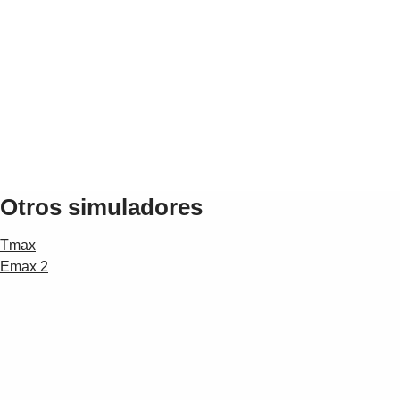
Suggestions
Products
See more products
Shopping list preview
0
Otros simuladores
Tmax
Emax 2