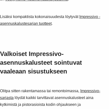
Suggestions
Products
See more products
Lisäksi kompaktista kokonaisuudesta löytyvät
Impressivo -
Shopping list preview
asennuskalustesarjan tuotteet
.
0
Valkoiset Impressivo-
asennuskalusteet sointuvat
vaaleaan sisustukseen
Olitpa sitten rakentamassa tai remontoimassa,
Impressivo-
sarjasta
löydät kaikki tarvittavat asennuskalusteet aina
kytkimistä ja pistorasioista kodin ohjaukseen ja