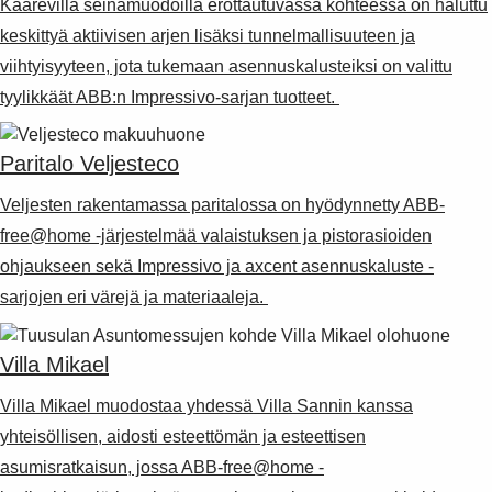
Kaarevilla seinämuodoilla erottautuvassa kohteessa on haluttu
keskittyä aktiivisen arjen lisäksi tunnelmallisuuteen ja
viihtyisyyteen, jota tukemaan asennuskalusteiksi on valittu
tyylikkäät ABB:n Impressivo-sarjan tuotteet.
Paritalo Veljesteco
Veljesten rakentamassa paritalossa on hyödynnetty ABB-
free@home -järjestelmää valaistuksen ja pistorasioiden
ohjaukseen sekä Impressivo ja axcent asennuskaluste -
sarjojen eri värejä ja materiaaleja.
Villa Mikael
Villa Mikael muodostaa yhdessä Villa Sannin kanssa
yhteisöllisen, aidosti esteettömän ja esteettisen
asumisratkaisun, jossa ABB-free@home -