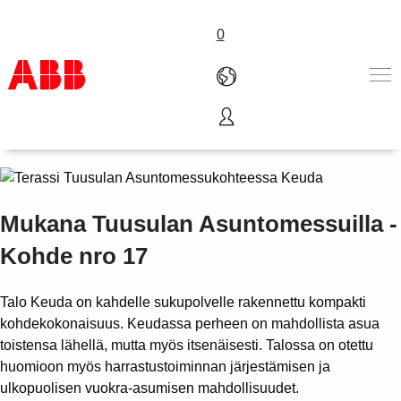
0
Talo Keuda
Tuotteet ja järjestelmät
Toimialat
Palvelut
ABB lyhyesti
Mukana Tuusulan Asuntomessuilla -
Mistä ostaa
Kohde nro 17
Ota yhteyttä
ABB-uralle
Talo Keuda on kahdelle sukupolvelle rakennettu kompakti
kohdekokonaisuus. Keudassa perheen on mahdollista asua
toistensa lähellä, mutta myös itsenäisesti. Talossa on otettu
huomioon myös harrastustoiminnan järjestämisen ja
ulkopuolisen vuokra-asumisen mahdollisuudet.