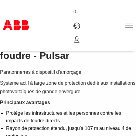
0
Protection externe contre la
Produits & Services
foudre - Pulsar
Industries
Services
Paratonnerres à dispositif d'amorçage
A propos
Where to buy
Système actif à large zone de protection dédié aux installations
Contactez-nous
photovoltaïques de grande envergure.
Carrières
Principaux avantages
Protège les infrastructures et les personnes contre les
impacts de foudre directs
Rayon de protection étendu, jusqu'à 107 m au niveau 4 de
protection