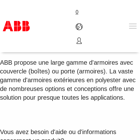
0
Enveloppes industrielles
Produits & Services
Industries
ABB propose une large gamme d'armoires avec
Services
couvercle (boîtes) ou porte (armoires). La vaste
A propos
gamme d'armoires extérieures en polyester avec
Where to buy
de nombreuses options et conceptions offre une
Contactez-nous
solution pour presque toutes les applications.
Carrières
Vous avez besoin d'aide ou d'informations