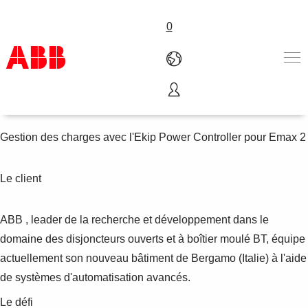
0
Nouveau bâtiment ABB
Produits & Services
Industries
Gestion des charges avec l'Ekip Power Controller pour Emax 2
Services
A propos
Le client
Where to buy
Contactez-nous
Carrières
ABB , leader de la recherche et développement dans le
domaine des disjoncteurs ouverts et à boîtier moulé BT, équipe
actuellement son nouveau bâtiment de Bergamo (Italie) à l'aide
de systèmes d'automatisation avancés.
Le défi