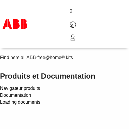
0
Kits
Produits & Services
Industries
Find here all ABB-free@home® kits
Services
A propos
Produits et Documentation
Where to buy
Contactez-nous
Navigateur produits
Carrières
Documentation
Loading documents