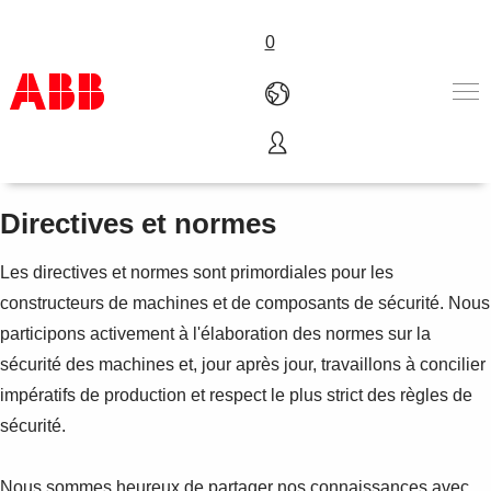
0
Sécurité des machines
Produits & Services
Industries
Directives et normes
Services
A propos
Les directives et normes sont primordiales pour les
Where to buy
constructeurs de machines et de composants de sécurité. Nous
Contactez-nous
participons activement à l'élaboration des normes sur la
Carrières
sécurité des machines et, jour après jour, travaillons à concilier
impératifs de production et respect le plus strict des règles de
sécurité.
Nous sommes heureux de partager nos connaissances avec