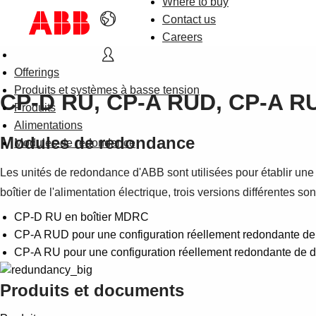
Where to buy
Contact us
Careers
Offerings
Produits et systèmes à basse tension
CP-D RU, CP-A RUD, CP-A R
Produits
Alimentations
Modules de redondance
Modules de redondance
Les unités de redondance d'ABB sont utilisées pour établir une 
boîtier de l'alimentation électrique, trois versions différentes so
CP-D RU en boîtier MDRC
CP-A RUD pour une configuration réellement redondante de 
CP-A RU pour une configuration réellement redondante de d
Produits et documents