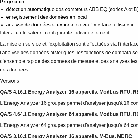
Propriétés :
détection automatique des compteurs ABB EQ (séries A et B
enregistrement des données en local
analyse de données et exportation via l'interface utilisateur
Interface utilisateur : configurable individuellement
La mise en service et l'exploitation sont effectuées via l'interfa
l'analyse des données historiques, les fonctions de comparaison
d'ensemble rapide des données de mesure et des analyses les plu
des données.
Versions
QA/S 4.16.1 Energy Analyzer, 16 appareils, Modbus RTU, 
L'Energy Analyzer 16 groupes permet d'analyser jusqu'à 16 
QA/S 4.64.1 Energy Analyzer, 64 appareils, Modbus RTU, 
L'Energy Analyzer 64 groupes permet d'analyser jusqu'à 64 
QA/S 3.16.1 Energy Analyzer, 16 appareils, M-Bus, MDRC