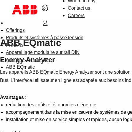
Where to buy
Contact us
Careers
Offerings
Produits et systèmes à basse tension
ABB EQmatic
Produits
Appareillage modulaire sur rail DIN
Energy Analyzer
Appareils de mesure
ABB EQmatic
Les appareils ABB EQmatic Energy Analyzer sont une solution c
Bus. L'interface utilisateur en ligne est adaptée aux besoins in
Avantages :
réduction des coûts et économies d'énergie
accompagnement dans la mise en œuvre de systèmes de ges
installation et mise en service simples et rapides, aucun lo