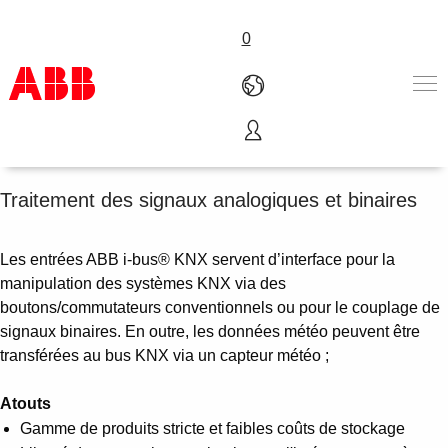
0
Entrées
Products & Solutions
Industries
Traitement des signaux analogiques et binaires
Services
About us
Les entrées ABB i-bus® KNX servent d’interface pour la
Where to buy
manipulation des systèmes KNX via des
Contact us
boutons/commutateurs conventionnels ou pour le couplage de
Careers
signaux binaires. En outre, les données météo peuvent être
transférées au bus KNX via un capteur météo ;
Atouts
Gamme de produits stricte et faibles coûts de stockage