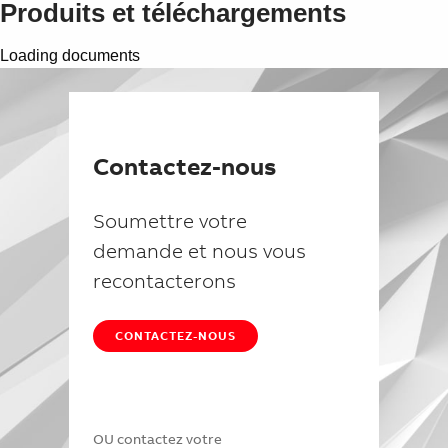
Produits et téléchargements
Suggestions
Products
See more products
Loading documents
Shopping list preview
0
Contactez-nous
Soumettre votre
demande et nous vous
recontacterons
CONTACTEZ-NOUS
OU contactez votre