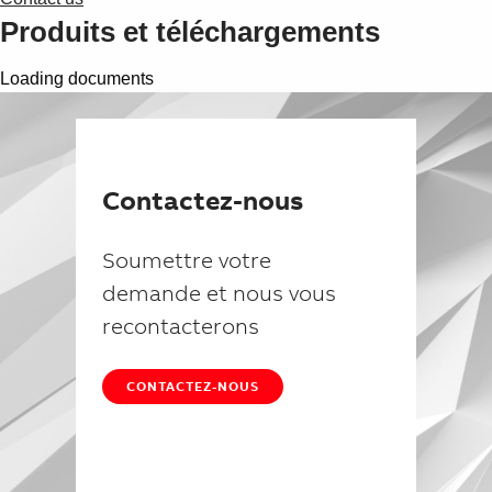
Suggestions
Produits et téléchargements
Products
See more products
Loading documents
Shopping list preview
0
Contactez-nous
Soumettre votre
demande et nous vous
recontacterons
CONTACTEZ-NOUS