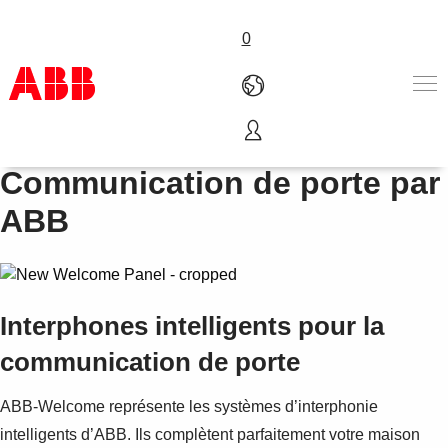
0
Interphones –
Products & Solutions
Communication de porte par
Industries
ABB
Services
About us
Where to buy
Contact us
Careers
Interphones intelligents pour la
communication de porte
ABB-Welcome représente les systèmes d’interphonie
intelligents d’ABB. Ils complètent parfaitement votre maison