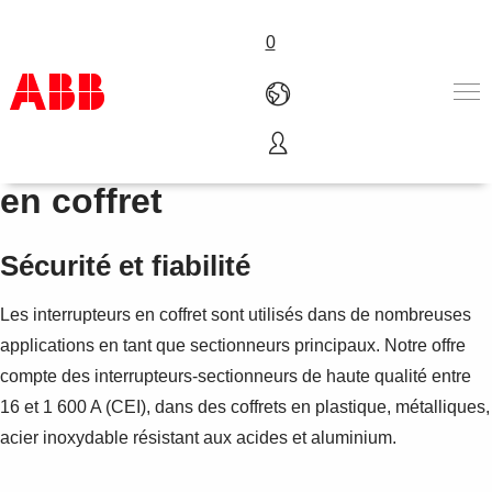
0
Interrupteurs-sectionneurs
Products & Solutions
en coffret
Industries
Services
Sécurité et fiabilité
About us
Where to buy
Les interrupteurs en coffret sont utilisés dans de nombreuses
Contact us
Careers
applications en tant que sectionneurs principaux. Notre offre
compte des interrupteurs-sectionneurs de haute qualité entre
16 et 1 600 A (CEI), dans des coffrets en plastique, métalliques,
acier inoxydable résistant aux acides et aluminium.