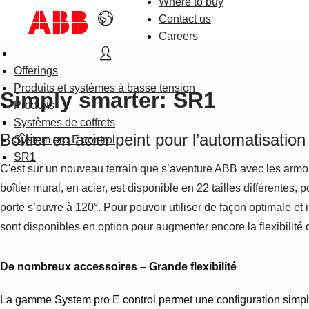
Where to buy
Contact us
Careers
Offerings
Produits et systèmes à basse tension
Simply smarter: SR1
Produits
Systèmes de coffrets
Boîtier en acier peint pour l’automatisation 
System pro E control
SR1
C'est sur un nouveau terrain que s’aventure ABB avec les ar
boîtier mural, en acier, est disponible en 22 tailles différent
porte s’ouvre à 120°. Pour pouvoir utiliser de façon optimale et
sont disponibles en option pour augmenter encore la flexibilit
De nombreux accessoires – Grande flexibilité
La gamme System pro E control permet une configuration simple 