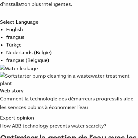
Suggestions
d’installation plus intelligentes.
Products
See more products
Select Language
Shopping list preview
English
0
français
Türkçe
Nederlands (België)
français (Belgique)
Web story
Comment la technologie des démarreurs progressifs aide
les services publics à économiser l’eau
Expert opinion
How ABB technology prevents water scarcity?
Optimiser la gestion de l’eau avec les