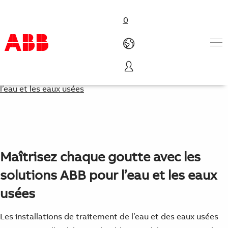
0
Solutions basse tension pour
Produits & Services
l’eau et les eaux usées
Industries
Services
A propos
Où acheter
Contactez-nous
Maîtrisez chaque goutte avec les
Carrières
solutions ABB pour l’eau et les eaux
usées
Les installations de traitement de l’eau et des eaux usées