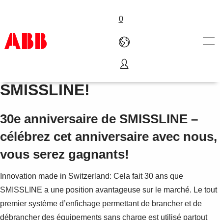
0
Joyeux Anniversaire
Produits & Services
SMISSLINE!
Industries
Services
30e anniversaire de SMISSLINE –
A propos
Où acheter
célébrez cet anniversaire avec nous,
Contactez-nous
vous serez gagnants!
Carrières
Innovation made in Switzerland: Cela fait 30 ans que
SMISSLINE a une position avantageuse sur le marché. Le tout
premier système d’enfichage permettant de brancher et de
débrancher des équipements sans charge est utilisé partout