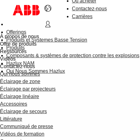
Où acheter
Contactez-nous
Carrières
Offerings
À propos de nous
Produits et Systemes Basse Tension
Offre de produits
Produits
Ressources
Composants & systèmes de protection contre les explosions
Vidéos
Hazlux NAM
Contactez-nous
Qui Nous Sommes Hazlux
Qui nous sommes
Éclairage de zone
Éclairage par projecteurs
Éclairage linéaire
Accessoires
Éclairage de secours
Littérature
Communiqué de presse
Vidéos de formation