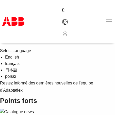
0
Nouvelles d'Adaptaflex
Produits & Services
Industries
Select Language
Services
English
A propos
français
Où acheter
日本語
Contactez-nous
polski
Carrières
Restez informé des dernières nouvelles de l'équipe
d'Adaptaflex
Points forts