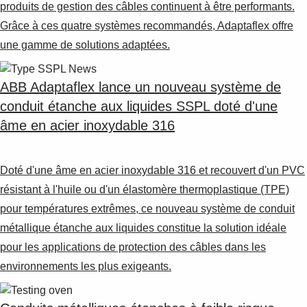
Suggestions
produits de gestion des câbles continuent à être performants.
Products
Grâce à ces quatre systèmes recommandés, Adaptaflex offre
See more products
une gamme de solutions adaptées.
Shopping list preview
0
ABB Adaptaflex lance un nouveau système de
conduit étanche aux liquides SSPL doté d'une
âme en acier inoxydable 316
Doté d'une âme en acier inoxydable 316 et recouvert d'un PVC
résistant à l'huile ou d'un élastomère thermoplastique (TPE)
pour températures extrêmes, ce nouveau système de conduit
métallique étanche aux liquides constitue la solution idéale
pour les applications de protection des câbles dans les
environnements les plus exigeants.