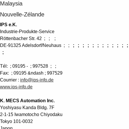
Malaysia
Nouvelle-Zélande
IPS e.K.
Industrie-Produkte-Service
Röttenbacher Str. 42 ; ; ;
DE-91325 Adelsdorf/Neuhaus ; ;
; ; ; ; ; ; ; ; ; ; ; ;
;
Tél: ; 09195 - ; 997528 ; ;
Fax: ; 09195 &ndash ; 997529
Courrier :
info@ips-info.de
www.ips-info.de
K. MECS Automation Inc.
Yoshiyasu Kanda Bldg. 7F
2-1-15 Iwamotocho Chiyodaku
Tokyo 101-0032
Japon