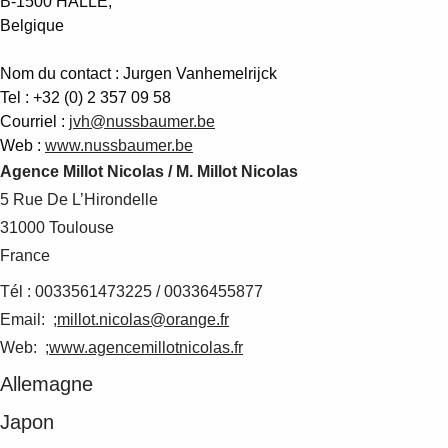
B-1500 HALLE,
Belgique
Nom du contact : Jurgen Vanhemelrijck
Tel : +32 (0) 2 357 09 58
Courriel :
jvh@nussbaumer.be
Web :
www.nussbaumer.be
Agence Millot Nicolas / M. Millot Nicolas
5 Rue De L’Hirondelle
31000 Toulouse
France
Tél : 0033561473225 / 00336455877
Email: ;
millot.nicolas@orange.fr
Web: ;
www.agencemillotnicolas.fr
Allemagne
Japon