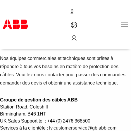
0
Contactez nous
Produits & Services
Industries
Nos équipes commerciales et techniques sont prêtes à
Services
répondre à tous vos besoins en matière de protection des
A propos
câbles. Veuillez nous contacter pour passer des commandes,
Où acheter
demander des devis et obtenir une assistance technique.
Contactez-nous
Carrières
Groupe de gestion des câbles ABB
Station Road, Coleshill
Birmingham, B46 1HT
UK Sales Support tel : +44 (0) 2476 368500
Services à la clientèle :
lv.customerservice@gb.abb.com