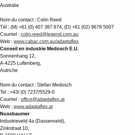
Suggestions
Australie
Products
See more products
Nom du contact : Colin Reed
Shopping list preview
Tél : (M) +61 (0) 407 387 674, (D) +61 (02) 9678 5007
Courriel :
colin.reed@legend.com.au
0
Web :
www.cabac.com.au/adaptaflex
Conseil en industrie Medosch E.U.
Sonnenhang 12,
A-4225 Luftenberg,
Autriche
Nom du contact : Stefan Medosch
Tel : +43/ (0) 7237/5529-0
Courriel :
office@adaptaflex.at
Web :
www.adaptaflex.at
Nussbaumer
Industrieveld 4a (Dassenveld),
Zinkstraat 10,