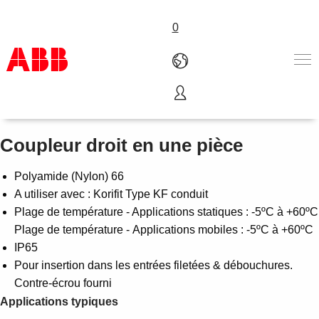
0
Coupleur - Korifit
Produits & Services
Industries
Coupleur droit en une pièce
Services
A propos
Polyamide (Nylon) 66
Où acheter
A utiliser avec : Korifit Type KF conduit
Contactez-nous
Plage de température - Applications statiques : -5ºC à +60ºC
Carrières
Plage de température - Applications mobiles : -5ºC à +60ºC
IP65
Pour insertion dans les entrées filetées & débouchures.
Contre-écrou fourni
Applications typiques