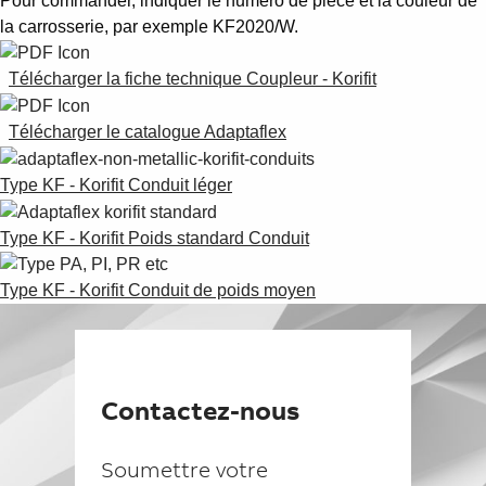
Pour commander, indiquer le numéro de pièce et la couleur de
Suggestions
la carrosserie, par exemple KF2020/W.
Products
See more products
Télécharger la fiche technique Coupleur - Korifit
Shopping list preview
0
Télécharger le catalogue Adaptaflex
Type KF - Korifit Conduit léger
Type KF - Korifit Poids standard Conduit
Type KF - Korifit Conduit de poids moyen
Contactez-nous
Soumettre votre