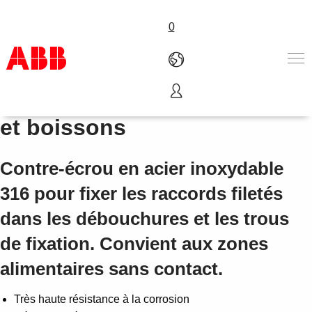
0
Contre-écrou pour aliments
Produits & Services
et boissons
Industries
Services
Contre-écrou en acier inoxydable
A propos
Où acheter
316 pour fixer les raccords filetés
Contactez-nous
dans les débouchures et les trous
Carrières
de fixation. Convient aux zones
alimentaires sans contact.
Très haute résistance à la corrosion