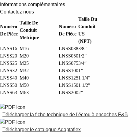
Suggestions
Informations complémentaires
Products
Contactez nous
See more products
Taille Du
Taille De
Shopping list preview
Numéro
Numéro
Conduit
Conduit
De Pièce
De Pièce
US
0
Métrique
(NPT)
LNSS16
M16
LNSS038
3/8”
LNSS20
M20
LNSS050
1/2”
LNSS25
M25
LNSS075
3/4”
LNSS32
M32
LNSS100
1”
LNSS40
M40
LNSS125
1 1/4”
LNSS50
M50
LNSS150
1 1/2”
LNSS63
M63
LNSS200
2”
Télécharger la fiche technique de l'écrou à encoches F&B
Télécharger le catalogue Adaptaflex