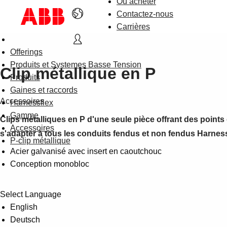
Où acheter
Contactez-nous
Carrières
Offerings
Produits et Systemes Basse Tension
Clip métallique en P
Produits
Gaines et raccords
Accessoires
Harnessflex
Gamme
Clips métalliques en P d'une seule pièce offrant des points
Accessoires
s'adapter à tous les conduits fendus et non fendus Harnes
P-clip métallique
Acier galvanisé avec insert en caoutchouc
Conception monobloc
Select Language
English
Deutsch