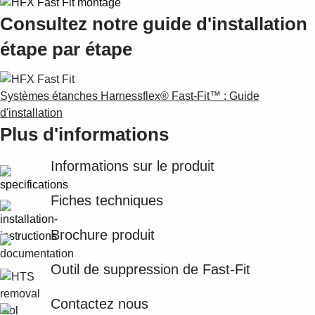
Suggestions
Consultez notre guide d'installation
Products
See more products
étape par étape
Shopping list preview
0
Systèmes étanches Harnessflex® Fast-Fit™ : Guide
d'installation
Plus d'informations
Informations sur le produit
Fiches techniques
Brochure produit
Outil de suppression de Fast-Fit
Contactez nous