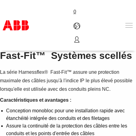
0
Harnessflex®
Produits & Services
Fast-Fit™ Systèmes scellés
Industries
Services
La série Harnessflex® Fast-Fit™ assure une protection
A propos
Où acheter
maximale des câbles jusqu'à l'indice IP le plus élevé possible
Contactez-nous
lorsqu'elle est utilisée avec des conduits pleins NC.
Carrières
Caractéristiques et avantages :
Conception monobloc pour une installation rapide avec
étanchéité intégrée des conduits et des filetages
Assure la continuité de la protection des câbles entre les
conduits et les points d'entrée des câbles