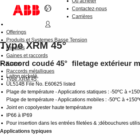
Où acheter
Contactez-nous
Carrières
Offerings
Produits et Systemes Basse Tension
Type XRM 45°
Produits
Gaines et raccords
Raccord coudé 45° filetage extérieur m
Kopex
Raccords métalliques
Laiton nickelé
Type XRM 45°
UL514B File No. E60625 listed
Plage de température - Applications statiques : -50ºC à +15
Plage de température - Applications mobiles : -50ºC à +150
Joint en copolyester haute température
IP66 à IP69
Pour insertion dans les entrées filetées & ;débouchures uti
Applications typiques