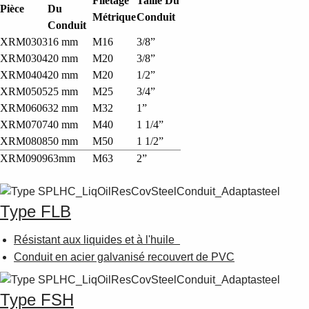
Filetage
Taille Du
Pièce
Du
Métrique
Conduit
Conduit
XRM0303
16 mm
M16
3/8”
XRM0304
20 mm
M20
3/8”
XRM0404
20 mm
M20
1/2”
XRM0505
25 mm
M25
3/4”
XRM0606
32 mm
M32
1”
XRM0707
40 mm
M40
1 1/4”
XRM0808
50 mm
M50
1 1/2”
XRM0909
63mm
M63
2”
Type FLB
Résistant aux liquides et à l'huile
Conduit en acier galvanisé recouvert de PVC
Type FSH