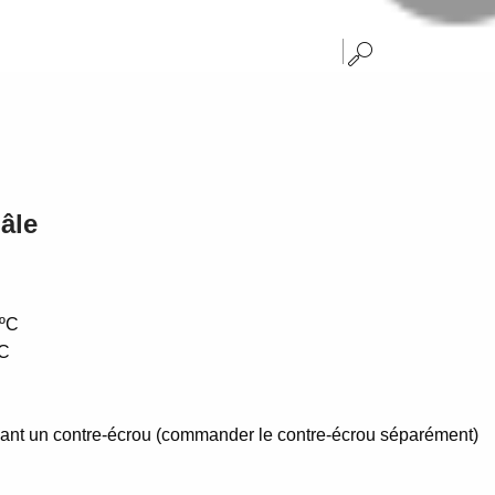
âle
0ºC
ºC
lisant un contre-écrou (commander le contre-écrou séparément)