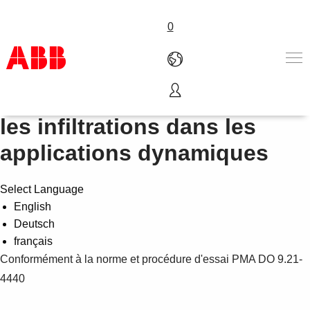
0
Essai de protection contre
Produits & Services
les infiltrations dans les
Industries
applications dynamiques
Services
A propos
Où acheter
Select Language
Contactez-nous
English
Carrières
Deutsch
français
Conformément à la norme et procédure d'essai PMA DO 9.21-
4440