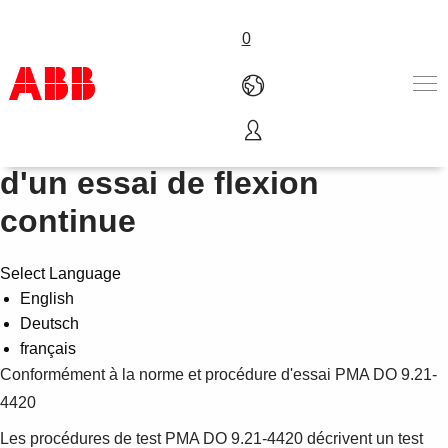
0
Résistance à la fatigue lors
Produits & Services
d'un essai de flexion
Industries
continue
Services
A propos
Où acheter
Select Language
Contactez-nous
English
Carrières
Deutsch
français
Conformément à la norme et procédure d'essai PMA DO 9.21-
4420
Les procédures de test PMA DO 9.21-4420 décrivent un test