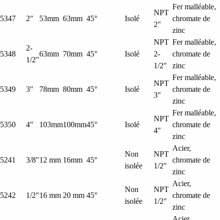
Fer malléable,
NPT
5347
2"
53mm
63mm
45°
Isolé
chromate de
2"
zinc
NPT
Fer malléable,
2-
5348
63mm
70mm
45°
Isolé
2-
chromate de
1/2"
1/2"
zinc
Fer malléable,
NPT
5349
3"
78mm
80mm
45°
Isolé
chromate de
3"
zinc
Fer malléable,
NPT
5350
4"
103mm
100mm
45°
Isolé
chromate de
4"
zinc
Acier,
Non
NPT
5241
3/8"
12 mm
16mm
45°
chromate de
isolée
1/2"
zinc
Acier,
Non
NPT
5242
1/2"
16 mm
20 mm
45°
chromate de
isolée
1/2"
zinc
Acier,