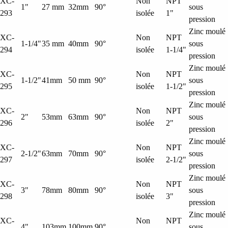
XC-
Non
NPT
1"
27 mm
32mm
90°
sous
293
isolée
1"
pression
Zinc moulé
XC-
Non
NPT
1-1/4"
35 mm
40mm
90°
sous
294
isolée
1-1/4"
pression
Zinc moulé
XC-
Non
NPT
1-1/2"
41mm
50 mm
90°
sous
295
isolée
1-1/2"
pression
Zinc moulé
XC-
Non
NPT
2"
53mm
63mm
90°
sous
296
isolée
2"
pression
Zinc moulé
XC-
Non
NPT
2-1/2"
63mm
70mm
90°
sous
297
isolée
2-1/2"
pression
Zinc moulé
XC-
Non
NPT
3"
78mm
80mm
90°
sous
298
isolée
3"
pression
Zinc moulé
XC-
Non
NPT
4"
103mm
100mm
90°
sous