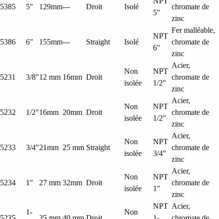
NPT
5385
5"
129mm
---
Droit
Isolé
chromate de
5"
zinc
Fer malléable,
NPT
5386
6"
155mm
---
Straight
Isolé
chromate de
6"
zinc
Acier,
Non
NPT
5231
3/8"
12 mm
16mm
Droit
chromate de
isolée
1/2"
zinc
Acier,
Non
NPT
5232
1/2"
16mm
20mm
Droit
chromate de
isolée
1/2"
zinc
Acier,
Non
NPT
5233
3/4"
21mm
25 mm
Straight
chromate de
isolée
3/4"
zinc
Acier,
Non
NPT
5234
1"
27 mm
32mm
Droit
chromate de
isolée
1"
zinc
NPT
Acier,
1-
Non
5235
35 mm
40 mm
Droit
1-
chromate de