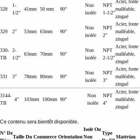
Acier, fonte
1-
Non
NPT
328
41mm
50 mm
90°
malléable,
1/2"
isolée
1-1/2"
zingué
Acier, fonte
Non
NPT
329
2"
53mm
63mm
90°
malléable,
isolée
2"
zingué
Acier, fonte
330-
2-
Non
NPT
63mm
70mm
90°
malléable,
TB
1/2"
isolée
2-1/2"
zingué
Acier, fonte
Non
NPT
331
3"
78mm
80mm
90°
malléable,
isolée
3"
zingué
Acier, fonte
3144-
Non
NPT
4"
103mm
100mm
90°
malléable,
TB
isolée
4"
zingué
Ce contenu sera bientôt disponible.
Isolé Ou
N° De
Type
Taille Du Commerce
Orientation
Non
Matériau