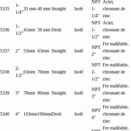
NPT
Acier,
1-
5335
35 mm
40 mm
Straight
Isolé
1-
chromate de
1/4"
1/4"
zinc
NPT
Acier,
1-
5336
41mm
50 mm
Droit
Isolé
1-
chromate de
1/2"
1/2"
zinc
Fer malléable,
NPT
5337
2"
53mm
63mm
Straight
Isolé
chromate de
2"
zinc
NPT
Fer malléable,
2-
5338
63mm
70mm
Straight
Isolé
2-
chromate de
1/2"
1/2"
zinc
Fer malléable,
NPT
5339
3"
78mm
80mm
Straight
Isolé
chromate de
3"
zinc
Fer malléable,
NPT
5340
4"
103mm
100mm
Droit
Isolé
chromate de
4"
zinc
Fer malléable,