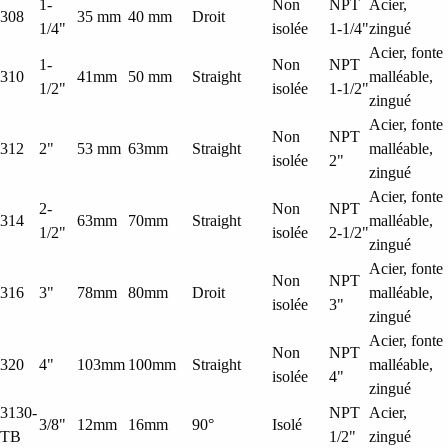
1-
Non
NPT
Acier,
308
35 mm
40 mm
Droit
1/4"
isolée
1-1/4"
zingué
Acier, fonte
1-
Non
NPT
310
41mm
50 mm
Straight
malléable,
1/2"
isolée
1-1/2"
zingué
Acier, fonte
Non
NPT
312
2"
53 mm
63mm
Straight
malléable,
isolée
2"
zingué
Acier, fonte
2-
Non
NPT
314
63mm
70mm
Straight
malléable,
1/2"
isolée
2-1/2"
zingué
Acier, fonte
Non
NPT
316
3"
78mm
80mm
Droit
malléable,
isolée
3"
zingué
Acier, fonte
Non
NPT
320
4"
103mm
100mm
Straight
malléable,
isolée
4"
zingué
3130-
NPT
Acier,
3/8"
12mm
16mm
90°
Isolé
TB
1/2"
zingué