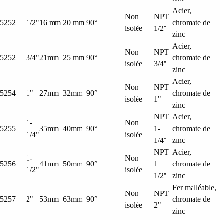
Acier,
Non
NPT
5252
1/2"
16 mm
20 mm
90°
chromate de
isolée
1/2"
zinc
Acier,
Non
NPT
5252
3/4"
21mm
25 mm
90°
chromate de
isolée
3/4"
zinc
Acier,
Non
NPT
5254
1"
27mm
32mm
90°
chromate de
isolée
1"
zinc
NPT
Acier,
1-
Non
5255
35mm
40mm
90°
1-
chromate de
1/4"
isolée
1/4"
zinc
NPT
Acier,
1-
Non
5256
41mm
50mm
90°
1-
chromate de
1/2"
isolée
1/2"
zinc
Fer malléable,
Non
NPT
5257
2"
53mm
63mm
90°
chromate de
isolée
2"
zinc