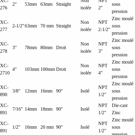
XC-
Non
NPT
2"
53mm
63mm
Straight
sous
276
isolée
2"
pression
Zinc moulé
XC-
Non
NPT
2-1/2"
63mm
70 mm
Straight
sous
277
isolée
2-1/2"
pression
Zinc moulé
XC-
Non
NPT
3"
78mm
80mm
Droit
sous
278
isolée
3"
pression
Zinc moulé
XC-
Non
NPT
4"
103mm
100mm
Droit
sous
2710
isolée
4"
pression
Zinc moulé
XC-
NPT
3/8"
12mm
16mm
90°
Isolé
sous
890
1/2"
pression
XC-
NPT
Die-cast
7/16"
14mm
18mm
90°
Isolé
891
1/2"
Zinc
Zinc moulé
XC-
NPT
1/2"
16mm
20 mm
90°
Isolé
sous
891
1/2"
pression