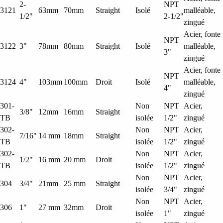
2-
NPT
3121
63mm
70mm
Straight
Isolé
malléable,
1/2"
2-1/2"
zingué
Acier, fonte
NPT
3122
3"
78mm
80mm
Straight
Isolé
malléable,
3"
zingué
Acier, fonte
NPT
3124
4"
103mm
100mm
Droit
Isolé
malléable,
4"
zingué
301-
Non
NPT
Acier,
3/8"
12mm
16mm
Straight
TB
isolée
1/2"
zingué
302-
Non
NPT
Acier,
7/16"
14 mm
18mm
Straight
TB
isolée
1/2"
zingué
302-
Non
NPT
Acier,
1/2"
16 mm
20 mm
Droit
TB
isolée
1/2"
zingué
Non
NPT
Acier,
304
3/4"
21mm
25 mm
Straight
isolée
3/4"
zingué
Non
NPT
Acier,
306
1"
27 mm
32mm
Droit
isolée
1"
zingué