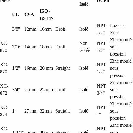
Pièce
De Fil
Isolé
ISO /
UL
CSA
BS EN
NPT
Die-cast
3/8"
12mm
16mm
Droit
Isolé
1/2"
Zinc
Zinc moulé
XC-
Non
NPT
7/16"
14mm
18mm
Droit
sous
870
isolée
1/2"
pression
Zinc moulé
XC-
NPT
1/2"
16mm
20 mm
Straight
Isolé
sous
870
1/2"
pression
Zinc moulé
XC-
NPT
3/4"
21mm
25 mm
Droit
Isolé
sous
872
3/4"
pression
Zinc moulé
XC-
NPT
1"
27 mm
32mm
Straight
Isolé
sous
873
1"
pression
Zinc moulé
XC-
NPT
1-1/4"
35mm
40 mm
Straight
Isolé
sous