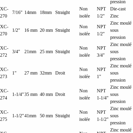
pression
XC-
Non
NPT
Die-cast
7/16"
14mm
18mm
Straight
270
isolée
1/2"
Zinc
Zinc moulé
XC-
Non
NPT
1/2"
16 mm
20 mm
Straight
sous
270
isolée
1/2"
pression
Zinc moulé
XC-
Non
NPT
3/4"
21mm
25 mm
Straight
sous
272
isolée
3/4"
pression
Zinc moulé
XC-
Non
NPT
1"
27 mm
32mm
Droit
sous
273
isolée
1"
pression
Zinc moulé
XC-
Non
NPT
1-1/4"
35 mm
40 mm
Droit
sous
274
isolée
1-1/4"
pression
Zinc moulé
XC-
Non
NPT
1-1/2"
41mm
50 mm
Straight
sous
275
isolée
1-1/2"
pression
Zinc moulé