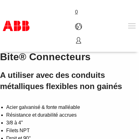
0
Série 300 Steel City Tite
Produits & Services
Bite® Connecteurs
Industries
Services
A utiliser avec des conduits
A propos
Où acheter
métalliques flexibles non gainés
Contactez-nous
Carrières
Acier galvanisé & fonte malléable
Résistance et durabilité accrues
3/8 à 4”
Filets NPT
Droit et 90°