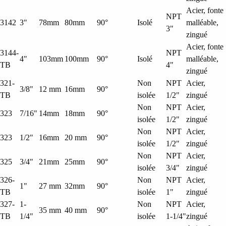
Acier, fonte
NPT
3142
3"
78mm
80mm
90°
Isolé
malléable,
3"
zingué
Acier, fonte
3144-
NPT
4"
103mm
100mm
90°
Isolé
malléable,
TB
4"
zingué
321-
Non
NPT
Acier,
3/8"
12 mm
16mm
90°
TB
isolée
1/2"
zingué
Non
NPT
Acier,
323
7/16"
14mm
18mm
90°
isolée
1/2"
zingué
Non
NPT
Acier,
323
1/2"
16mm
20 mm
90°
isolée
1/2"
zingué
Non
NPT
Acier,
325
3/4"
21mm
25mm
90°
isolée
3/4"
zingué
326-
Non
NPT
Acier,
1"
27 mm
32mm
90°
TB
isolée
1"
zingué
327-
1-
Non
NPT
Acier,
35 mm
40 mm
90°
TB
1/4"
isolée
1-1/4"
zingué