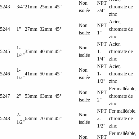
Non
NPT
5243
3/4"
21mm
25mm
45°
chromate de
isolée
3/4"
zinc
Acier,
Non
NPT
5244
1"
27mm
32mm
45°
chromate de
isolée
1"
zinc
NPT
Acier,
1-
Non
5245
35mm
40 mm
45°
1-
chromate de
1/4"
isolée
1/4"
zinc
NPT
Acier,
1-
Non
5246
41mm
50 mm
45°
1-
chromate de
1/2"
isolée
1/2"
zinc
Fer malléable,
Non
NPT
5247
2"
53mm
63mm
45°
chromate de
isolée
2"
zinc
NPT
Fer malléable,
2-
Non
5248
63mm
70 mm
45°
2-
chromate de
1/2"
isolée
1/2"
zinc
Fer malléable,
Non
NPT