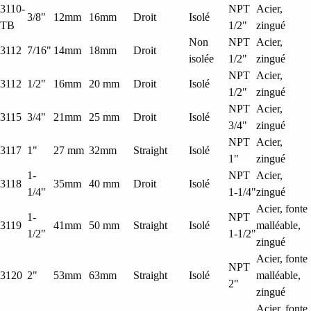
3110-
NPT
Acier,
3/8"
12mm
16mm
Droit
Isolé
TB
1/2"
zingué
Non
NPT
Acier,
3112
7/16"
14mm
18mm
Droit
isolée
1/2"
zingué
NPT
Acier,
3112
1/2"
16mm
20 mm
Droit
Isolé
1/2"
zingué
NPT
Acier,
3115
3/4"
21mm
25 mm
Droit
Isolé
3/4"
zingué
NPT
Acier,
3117
1"
27 mm
32mm
Straight
Isolé
1"
zingué
1-
NPT
Acier,
3118
35mm
40 mm
Droit
Isolé
1/4"
1-1/4"
zingué
Acier, fonte
1-
NPT
3119
41mm
50 mm
Straight
Isolé
malléable,
1/2"
1-1/2"
zingué
Acier, fonte
NPT
3120
2"
53mm
63mm
Straight
Isolé
malléable,
2"
zingué
Acier, fonte