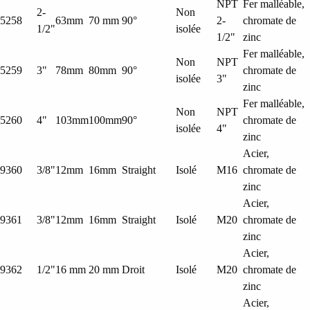
NPT
Fer malléable,
2-
Non
5258
63mm
70 mm
90°
2-
chromate de
1/2"
isolée
1/2"
zinc
Fer malléable,
Non
NPT
5259
3"
78mm
80mm
90°
chromate de
isolée
3"
zinc
Fer malléable,
Non
NPT
5260
4"
103mm
100mm
90°
chromate de
isolée
4"
zinc
Acier,
9360
3/8"
12mm
16mm
Straight
Isolé
M16
chromate de
zinc
Acier,
9361
3/8"
12mm
16mm
Straight
Isolé
M20
chromate de
zinc
Acier,
9362
1/2"
16 mm
20 mm
Droit
Isolé
M20
chromate de
zinc
Acier,