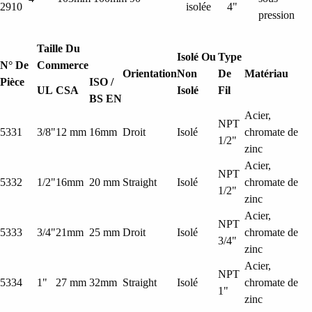
2910
isolée
4"
pression
Taille Du
Isolé Ou
Type
N° De
Commerce
Orientation
Non
De
Matériau
Pièce
ISO /
UL
CSA
Isolé
Fil
BS EN
Acier,
NPT
5331
3/8"
12 mm
16mm
Droit
Isolé
chromate de
1/2"
zinc
Acier,
NPT
5332
1/2"
16mm
20 mm
Straight
Isolé
chromate de
1/2"
zinc
Acier,
NPT
5333
3/4"
21mm
25 mm
Droit
Isolé
chromate de
3/4"
zinc
Acier,
NPT
5334
1"
27 mm
32mm
Straight
Isolé
chromate de
1"
zinc