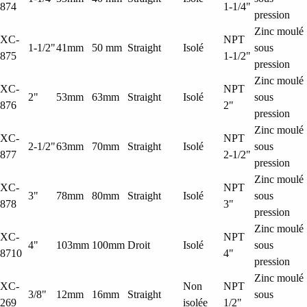
874
1-1/4"
pression
Zinc moulé
XC-
NPT
1-1/2"
41mm
50 mm
Straight
Isolé
sous
875
1-1/2"
pression
Zinc moulé
XC-
NPT
2"
53mm
63mm
Straight
Isolé
sous
876
2"
pression
Zinc moulé
XC-
NPT
2-1/2"
63mm
70mm
Straight
Isolé
sous
877
2-1/2"
pression
Zinc moulé
XC-
NPT
3"
78mm
80mm
Straight
Isolé
sous
878
3"
pression
Zinc moulé
XC-
NPT
4"
103mm
100mm
Droit
Isolé
sous
8710
4"
pression
Zinc moulé
XC-
Non
NPT
3/8"
12mm
16mm
Straight
sous
269
isolée
1/2"