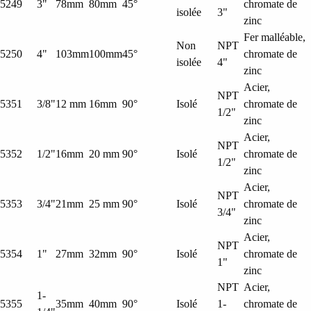
5249
3"
78mm
80mm
45°
chromate de
isolée
3"
zinc
Fer malléable,
Non
NPT
5250
4"
103mm
100mm
45°
chromate de
isolée
4"
zinc
Acier,
NPT
5351
3/8"
12 mm
16mm
90°
Isolé
chromate de
1/2"
zinc
Acier,
NPT
5352
1/2"
16mm
20 mm
90°
Isolé
chromate de
1/2"
zinc
Acier,
NPT
5353
3/4"
21mm
25 mm
90°
Isolé
chromate de
3/4"
zinc
Acier,
NPT
5354
1"
27mm
32mm
90°
Isolé
chromate de
1"
zinc
NPT
Acier,
1-
5355
35mm
40mm
90°
Isolé
1-
chromate de