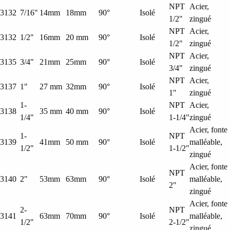
NPT
Acier,
3132
7/16"
14mm
18mm
90°
Isolé
1/2"
zingué
NPT
Acier,
3132
1/2"
16mm
20 mm
90°
Isolé
1/2"
zingué
NPT
Acier,
3135
3/4"
21mm
25mm
90°
Isolé
3/4"
zingué
NPT
Acier,
3137
1"
27 mm
32mm
90°
Isolé
1"
zingué
1-
NPT
Acier,
3138
35 mm
40 mm
90°
Isolé
1/4"
1-1/4"
zingué
Acier, fonte
1-
NPT
3139
41mm
50 mm
90°
Isolé
malléable,
1/2"
1-1/2"
zingué
Acier, fonte
NPT
3140
2"
53mm
63mm
90°
Isolé
malléable,
2"
zingué
Acier, fonte
2-
NPT
3141
63mm
70mm
90°
Isolé
malléable,
1/2"
2-1/2"
zingué