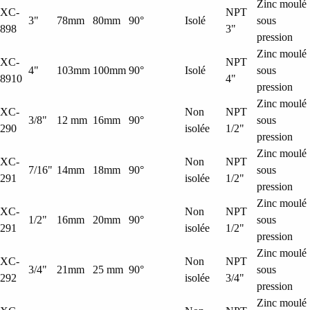
Zinc moulé
XC-
NPT
3"
78mm
80mm
90°
Isolé
sous
898
3"
pression
Zinc moulé
XC-
NPT
4"
103mm
100mm
90°
Isolé
sous
8910
4"
pression
Zinc moulé
XC-
Non
NPT
3/8"
12 mm
16mm
90°
sous
290
isolée
1/2"
pression
Zinc moulé
XC-
Non
NPT
7/16"
14mm
18mm
90°
sous
291
isolée
1/2"
pression
Zinc moulé
XC-
Non
NPT
1/2"
16mm
20mm
90°
sous
291
isolée
1/2"
pression
Zinc moulé
XC-
Non
NPT
3/4"
21mm
25 mm
90°
sous
292
isolée
3/4"
pression
Zinc moulé