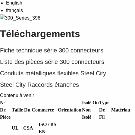
Suggestions
English
Products
français
See more products
Shopping list preview
Téléchargements
0
Fiche technique série 300 connecteurs
Liste des pièces série 300 connecteurs
Conduits métalliques flexibles Steel City
Steel City Raccords étanches
Contenu à venir
N°
Isolé Ou
Type
De
Taille Du Commerce
Orientation
Non
De
Matériau
Pièce
Isolé
Fil
ISO / BS
UL
CSA
EN