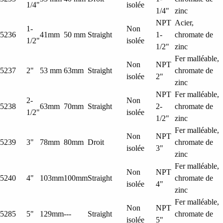
1/4"
isolée
1/4"
zinc
NPT
Acier,
1-
Non
5236
41mm
50 mm
Straight
1-
chromate de
1/2"
isolée
1/2"
zinc
Fer malléable,
Non
NPT
5237
2"
53 mm
63mm
Straight
chromate de
isolée
2"
zinc
NPT
Fer malléable,
2-
Non
5238
63mm
70mm
Straight
2-
chromate de
1/2"
isolée
1/2"
zinc
Fer malléable,
Non
NPT
5239
3"
78mm
80mm
Droit
chromate de
isolée
3"
zinc
Fer malléable,
Non
NPT
5240
4"
103mm
100mm
Straight
chromate de
isolée
4"
zinc
Fer malléable,
Non
NPT
5285
5"
129mm
---
Straight
chromate de
isolée
5"