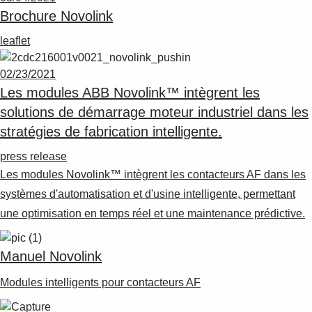
Suggestions
Brochure Novolink
Products
See more products
leaflet
Shopping list preview
02/23/2021
0
Les modules ABB Novolink™ intègrent les
solutions de démarrage moteur industriel dans les
stratégies de fabrication intelligente.
press release
Les modules Novolink™ intègrent les contacteurs AF dans les
systèmes d'automatisation et d'usine intelligente, permettant
une optimisation en temps réel et une maintenance prédictive.
Manuel Novolink
Modules intelligents pour contacteurs AF