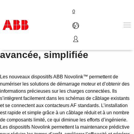
0
Novolink – Une numérisation
Produits & Services
avancée, simplifiée
Industries
Services
A propos
Les nouveaux dispositifs ABB Novolink™ permettent de
Où acheter
numériser les solutions de démarrage moteur et d’obtenir des
Contactez-nous
informations précieuses sur les charges connectées. Ils
Carrières
s’intègrent facilement dans les schémas de câblage existants
et se connectent aux contacteurs AF standards. L’installation
est rapide et simple grâce à un câblage réduit et à un nombre
de composants limité, ce qui diminue les efforts d’ingénierie.
Les dispositifs Novolink permettent la maintenance prédictive